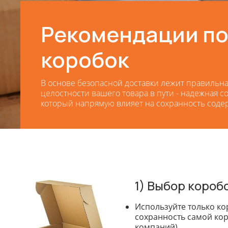
Рекомендации по
коробок
В основе безопасной доставки лежит правильная
целостности вашего товара в пути - надежная с
который напрямую влияет на сохранность соде
1) Выбор короб
Используйте только ко
сохранность самой кор
компаний).