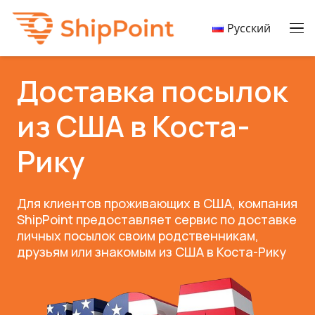
Русский
Доставка посылок
из США в Коста-
Рику
Для клиентов проживающих в США, компания
ShipPoint предоставляет сервис по доставке
личных посылок своим родственникам,
друзьям или знакомым из США в Коста-Рику