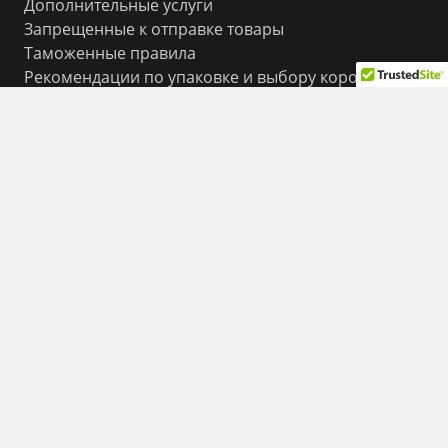
Дополнительные услуги
Запрещенные к отправке товары
Таможенные правила
Рекомендации по упаковке и выбору коробок
Условия стоимости, ограничения по весу и
размеру
Часто задаваемые вопросы (FAQ)
Контакты
© Все права защищены
ShipPoint LTD 2012-2025