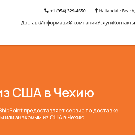
+1 (954) 329-4650
Hallandale Beach,
Доставка
Информация
О компании
Услуги
Контакты
из США в Чехию
hipPoint предоставляет сервис по доставке
м или знакомым из США в Чехию