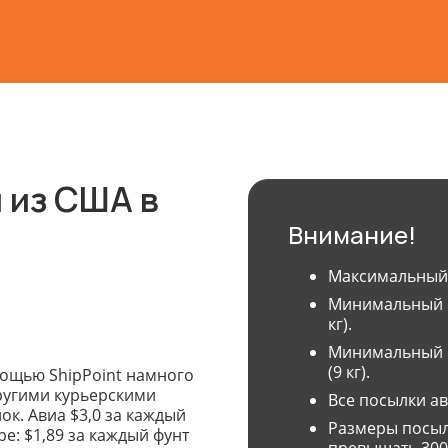
 из США в
Внимание!
Максимальный в
Минимальный о
кг).
Минимальный о
(9 кг).
мощью ShipPoint намного
ругими курьерскими
Все посылки а
ок. Авиа $3,0 за каждый
Размеры посыл
е: $1,89 за каждый фунт