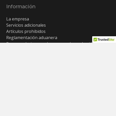
Información
La empresa
Servicios adicionales
Artículos prohibidos
Reglamentación aduanera
Recomendaciones sobre envasado y selección de
cajas
Condiciones de coste, restricciones de peso y tamaño
Preguntas frecuentes (FAQ)
Contactos