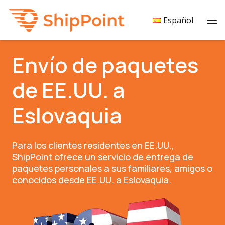
Español
Envío de paquetes
de EE.UU. a
Eslovaquia
Para los clientes residentes en EE.UU.,
ShipPoint ofrece un servicio de entrega de
paquetes personales a sus familiares, amigos o
conocidos desde EE.UU. a Eslovaquia.