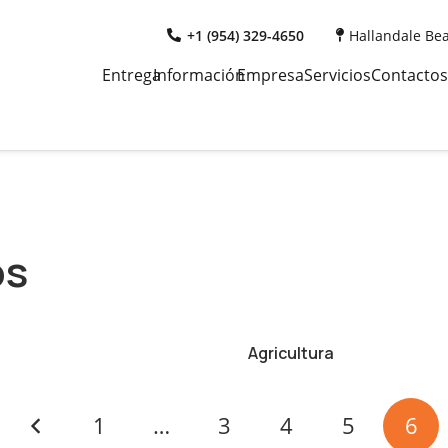
+1 (954) 329-4650
Hallandale Bea
Entrega
Información
Empresa
Servicios
Contactos
os
Agricultura
1
…
3
4
5
6